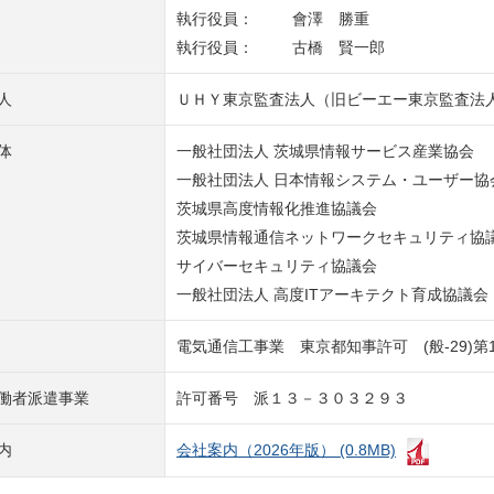
執行役員：
會澤 勝重
執行役員：
古橋 賢一郎
人
ＵＨＹ東京監査法人（旧ビーエー東京監査法
体
一般社団法人 茨城県情報サービス産業協会
一般社団法人 日本情報システム・ユーザー協
茨城県高度情報化推進協議会
茨城県情報通信ネットワークセキュリティ協
サイバーセキュリティ協議会
一般社団法人 高度ITアーキテクト育成協議会
電気通信工事業 東京都知事許可 (般-29)第13
働者派遣事業
許可番号 派１３－３０３２９３
内
会社案内（2026年版） (0.8MB)