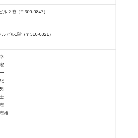
２階（〒300-0847）
ビル1階（〒310-0021）
幸
宏
一
紀
男
士
志
志雄