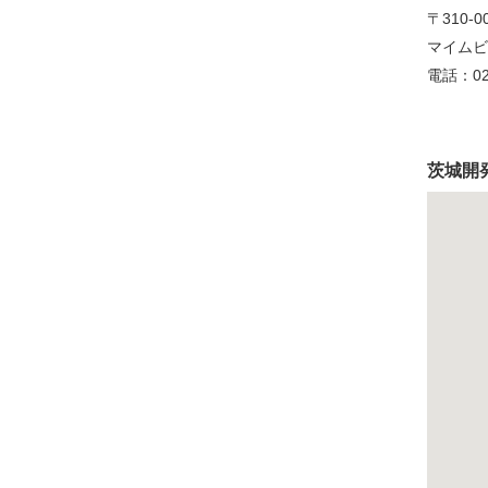
〒310
マイムビ
電話：029
茨城開