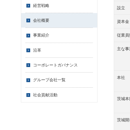
経営戦略
設立
会社概要
資本金
従業員
事業紹介
主な事
沿革
コーポレートガバナンス
本社
グループ会社一覧
社会貢献活動
茨城本
茨城開