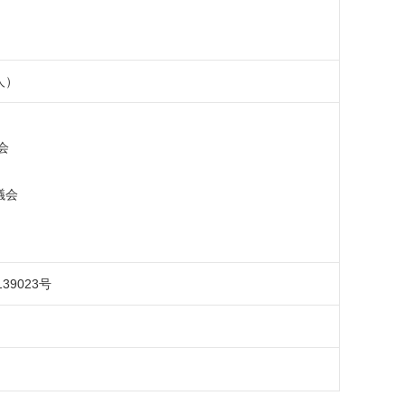
人）
会
議会
9023号