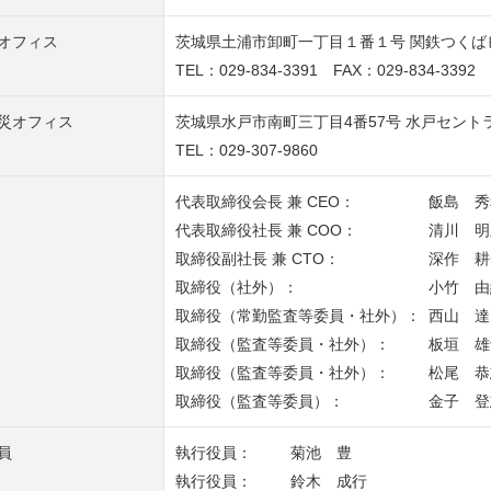
オフィス
茨城県土浦市卸町一丁目１番１号 関鉄つくばビル
TEL：029-834-3391 FAX：029-834-3392
災オフィス
茨城県水戸市南町三丁目4番57号 水戸セントラル
TEL：029-307-9860
代表取締役会長 兼 CEO：
飯島 秀
代表取締役社長 兼 COO：
清川 明
取締役副社長 兼 CTO：
深作 耕
取締役（社外）：
小竹 由
取締役（常勤監査等委員・社外）：
西山 達
取締役（監査等委員・社外）：
板垣 雄
取締役（監査等委員・社外）：
松尾 恭
取締役（監査等委員）：
金子 登
員
執行役員：
菊池 豊
執行役員：
鈴木 成行